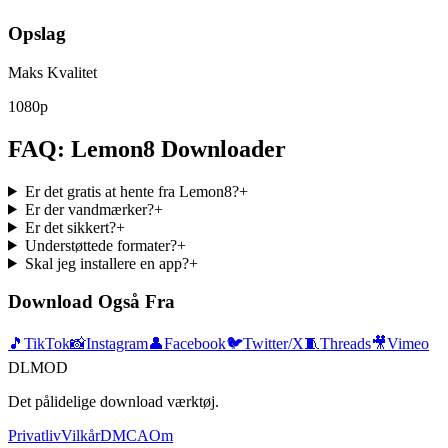
Opslag
Maks Kvalitet
1080p
FAQ: Lemon8 Downloader
Er det gratis at hente fra Lemon8?
+
Er der vandmærker?
+
Er det sikkert?
+
Understøttede formater?
+
Skal jeg installere en app?
+
Download Også Fra
🎵
TikTok
📸
Instagram
👤
Facebook
🐦
Twitter/X
🧵
Threads
🎥
Vimeo
DLMOD
Det pålidelige download værktøj.
Privatliv
Vilkår
DMCA
Om