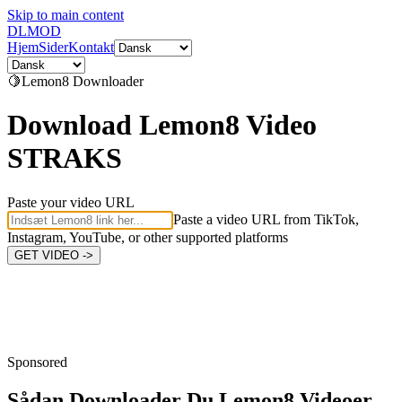
Skip to main content
DL
MOD
Hjem
Sider
Kontakt
🍋
Lemon8
Downloader
Download Lemon8 Video
STRAKS
Paste your video URL
Paste a video URL from TikTok,
Instagram, YouTube, or other supported platforms
GET VIDEO ->
Sponsored
Sådan Downloader Du
Lemon8 Videoer