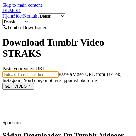
Skip to main content
DL
MOD
Hjem
Sider
Kontakt
📝
Tumblr
Downloader
Download Tumblr Video
STRAKS
Paste your video URL
Paste a video URL from TikTok,
Instagram, YouTube, or other supported platforms
GET VIDEO ->
Sponsored
Sådan Downloader Du
Tumblr Videoer