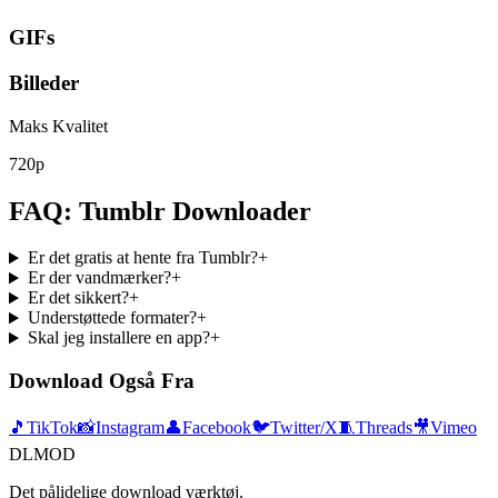
GIFs
Billeder
Maks Kvalitet
720p
FAQ: Tumblr Downloader
Er det gratis at hente fra Tumblr?
+
Er der vandmærker?
+
Er det sikkert?
+
Understøttede formater?
+
Skal jeg installere en app?
+
Download Også Fra
🎵
TikTok
📸
Instagram
👤
Facebook
🐦
Twitter/X
🧵
Threads
🎥
Vimeo
DLMOD
Det pålidelige download værktøj.