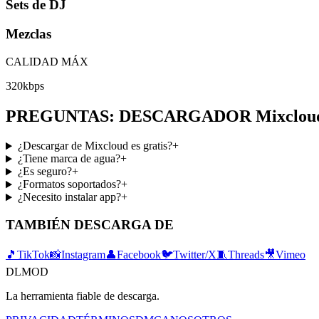
Sets de DJ
Mezclas
CALIDAD MÁX
320kbps
PREGUNTAS: DESCARGADOR Mixclou
¿Descargar de Mixcloud es gratis?
+
¿Tiene marca de agua?
+
¿Es seguro?
+
¿Formatos soportados?
+
¿Necesito instalar app?
+
TAMBIÉN DESCARGA DE
🎵
TikTok
📸
Instagram
👤
Facebook
🐦
Twitter/X
🧵
Threads
🎥
Vimeo
DLMOD
La herramienta fiable de descarga.