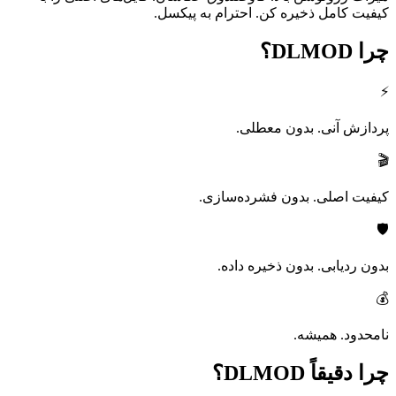
کیفیت کامل ذخیره کن. احترام به پیکسل.
چرا
DLMOD؟
⚡
پردازش آنی. بدون معطلی.
🎬
کیفیت اصلی. بدون فشرده‌سازی.
🛡️
بدون ردیابی. بدون ذخیره داده.
💰
نامحدود. همیشه.
چرا دقیقاً
DLMOD؟