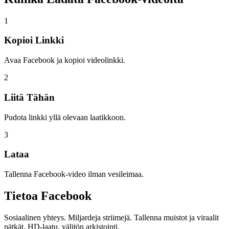
1
Kopioi Linkki
Avaa Facebook ja kopioi videolinkki.
2
Liitä Tähän
Pudota linkki yllä olevaan laatikkoon.
3
Lataa
Tallenna Facebook-video ilman vesileimaa.
Tietoa
Facebook
Sosiaalinen yhteys. Miljardeja striimejä. Tallenna muistot ja viraalit
pätkät. HD-laatu, välitön arkistointi.