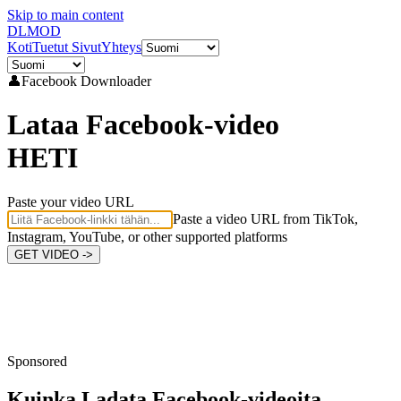
Skip to main content
DL
MOD
Koti
Tuetut Sivut
Yhteys
👤
Facebook
Downloader
Lataa Facebook-video
HETI
Paste your video URL
Paste a video URL from TikTok,
Instagram, YouTube, or other supported platforms
GET VIDEO ->
Sponsored
Kuinka Ladata
Facebook-videoita