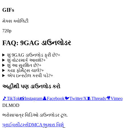
GIFs
મેક્સ ક્વોલિટી
720p
FAQ: 9GAG ડાઉનલોડર
શું 9GAG ડાઉનલોડ ફ્રી છે?
+
શું વોટરમાર્ક આવશે?
+
શું આ સુરક્ષિત છે?
+
કયા ફોર્મેટ્સ ચાલે?
+
એપ ઇન્સ્ટોલ કરવી પડે?
+
અહીંથી પણ ડાઉનલોડ કરો
🎵
TikTok
📸
Instagram
👤
Facebook
🐦
Twitter/X
🧵
Threads
🎥
Vimeo
DLMOD
ભરોસાપાત્ર વિડિઓ ડાઉનલોડર ટૂલ.
પ્રાઈવસી
ટર્મ્સ
DMCA
અમારા વિશે