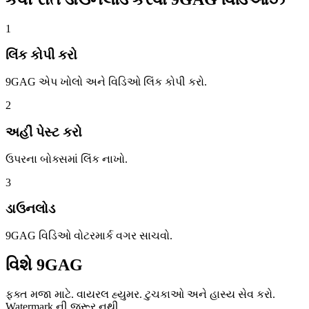
1
લિંક કોપી કરો
9GAG એપ ખોલો અને વિડિઓ લિંક કોપી કરો.
2
અહીં પેસ્ટ કરો
ઉપરના બોક્સમાં લિંક નાખો.
3
ડાઉનલોડ
9GAG વિડિઓ વોટરમાર્ક વગર સાચવો.
વિશે
9GAG
ફક્ત મજા માટે. વાયરલ હ્યુમર. ટુચકાઓ અને હાસ્ય સેવ કરો.
Watermark ની જરૂર નથી.