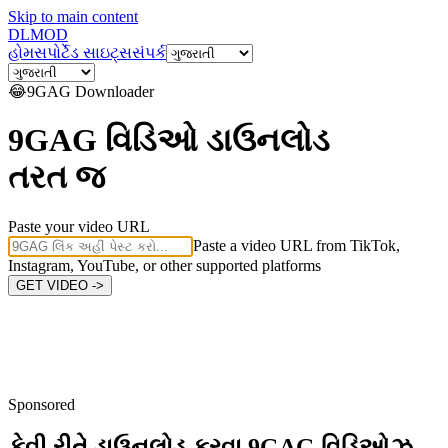
Skip to main content
DL
MOD
હોમ
સપોર્ટેડ સાઇટ્સ
સંપર્ક
😂
9GAG
Downloader
9GAG વિડિઓ ડાઉનલોડ
તરત જ
Paste your video URL
Paste a video URL from TikTok,
Instagram, YouTube, or other supported platforms
GET VIDEO ->
Sponsored
કેવી રીતે ડાઉનલોડ કરવા
9GAG વિડિઓઝ