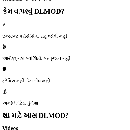
કેમ વાપરવું
DLMOD?
⚡
ઇન્સ્ટન્ટ પ્રોસેસિંગ. રાહ જોવી નહીં.
🎬
ઓરીજીનલ ક્વોલિટી. કમ્પ્રેશન નહીં.
🛡️
ટ્રેકિંગ નહીં. ડેટા સેવ નહીં.
💰
અનલિમિટેડ. હંમેશા.
શા માટે ખાસ
DLMOD?
Videos