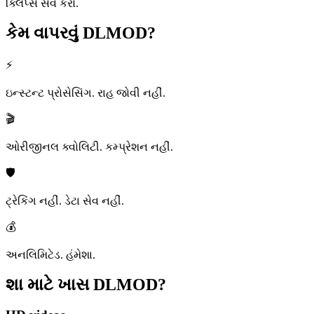
ક્લિપ્સ સેવ કરો.
કેમ વાપરવું
DLMOD?
⚡
ઇન્સ્ટન્ટ પ્રોસેસિંગ. રાહ જોવી નહીં.
🎬
ઓરીજીનલ ક્વોલિટી. કમ્પ્રેશન નહીં.
🛡️
ટ્રેકિંગ નહીં. ડેટા સેવ નહીં.
💰
અનલિમિટેડ. હંમેશા.
શા માટે ખાસ
DLMOD?