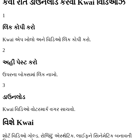
કેવી રીતે ડાઉનલોડ કરવા
Kwai વિડિઓઝ
1
લિંક કોપી કરો
Kwai એપ ખોલો અને વિડિઓ લિંક કોપી કરો.
2
અહીં પેસ્ટ કરો
ઉપરના બોક્સમાં લિંક નાખો.
3
ડાઉનલોડ
Kwai વિડિઓ વોટરમાર્ક વગર સાચવો.
વિશે
Kwai
શોર્ટ વિડિઓ ગોલ્ડ. રોજિંદું એસ્થેટિક. લાઈફને સિનેમેટિક બનાવતી