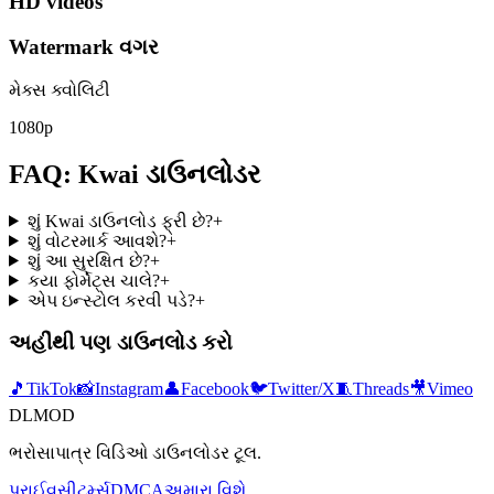
HD videos
Watermark વગર
મેક્સ ક્વોલિટી
1080p
FAQ: Kwai ડાઉનલોડર
શું Kwai ડાઉનલોડ ફ્રી છે?
+
શું વોટરમાર્ક આવશે?
+
શું આ સુરક્ષિત છે?
+
કયા ફોર્મેટ્સ ચાલે?
+
એપ ઇન્સ્ટોલ કરવી પડે?
+
અહીંથી પણ ડાઉનલોડ કરો
🎵
TikTok
📸
Instagram
👤
Facebook
🐦
Twitter/X
🧵
Threads
🎥
Vimeo
DLMOD
ભરોસાપાત્ર વિડિઓ ડાઉનલોડર ટૂલ.
પ્રાઈવસી
ટર્મ્સ
DMCA
અમારા વિશે