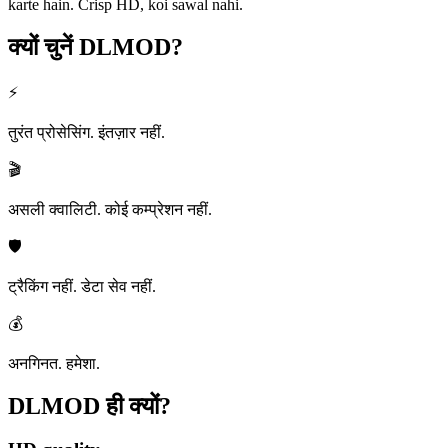
karte hain. Crisp HD, koi sawal nahi.
क्यों चुनें
DLMOD?
⚡
तुरंत प्रोसेसिंग. इंतज़ार नहीं.
🎬
असली क्वालिटी. कोई कम्प्रेशन नहीं.
🛡️
ट्रैकिंग नहीं. डेटा सेव नहीं.
💰
अनगिनत. हमेशा.
DLMOD ही
क्यों?