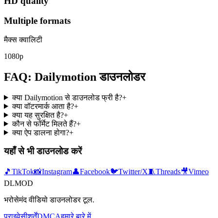
HD quality
Multiple formats
मैक्स क्वालिटी
1080p
FAQ: Dailymotion डाउनलोडर
क्या Dailymotion से डाउनलोड फ्री है?
+
क्या वॉटरमार्क आता है?
+
क्या यह सुरक्षित है?
+
कौन से फॉर्मेट मिलते हैं?
+
क्या ऐप डालना होगा?
+
यहाँ से भी डाउनलोड करें
🎵
TikTok
📸
Instagram
👤
Facebook
🐦
Twitter/X
🧵
Threads
🎥
Vimeo
DLMOD
भरोसेमंद वीडियो डाउनलोडर टूल.
प्राइवेसी
शर्तें
DMCA
हमारे बारे में