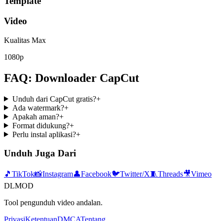
Template
Video
Kualitas Max
1080p
FAQ: Downloader CapCut
Unduh dari CapCut gratis?
+
Ada watermark?
+
Apakah aman?
+
Format didukung?
+
Perlu instal aplikasi?
+
Unduh Juga Dari
🎵
TikTok
📸
Instagram
👤
Facebook
🐦
Twitter/X
🧵
Threads
🎥
Vimeo
DLMOD
Tool pengunduh video andalan.
Privasi
Ketentuan
DMCA
Tentang