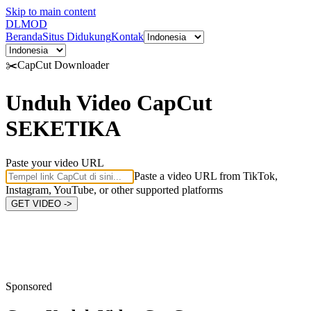
Skip to main content
DL
MOD
Beranda
Situs Didukung
Kontak
✂️
CapCut
Downloader
Unduh Video CapCut
SEKETIKA
Paste your video URL
Paste a video URL from TikTok,
Instagram, YouTube, or other supported platforms
GET VIDEO ->
Sponsored