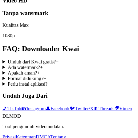
Video HD
Tanpa watermark
Kualitas Max
1080p
FAQ: Downloader Kwai
Unduh dari Kwai gratis?
+
Ada watermark?
+
Apakah aman?
+
Format didukung?
+
Perlu instal aplikasi?
+
Unduh Juga Dari
🎵
TikTok
📸
Instagram
👤
Facebook
🐦
Twitter/X
🧵
Threads
🎥
Vimeo
DLMOD
Tool pengunduh video andalan.
Privasi
Ketentuan
DMCA
Tentang