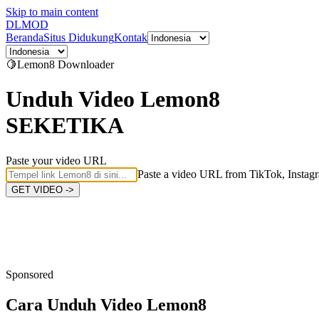
Skip to main content
DL
MOD
Beranda
Situs Didukung
Kontak
🍋
Lemon8
Downloader
Unduh Video Lemon8
SEKETIKA
Paste your video URL
Paste a video URL from TikTok, Instagr
GET VIDEO ->
Sponsored
Cara Unduh
Video Lemon8