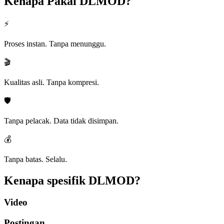
Kenapa Pakai
DLMOD?
⚡
Proses instan. Tanpa menunggu.
🎬
Kualitas asli. Tanpa kompresi.
🛡️
Tanpa pelacak. Data tidak disimpan.
💰
Tanpa batas. Selalu.
Kenapa spesifik
DLMOD?
Video
Postingan