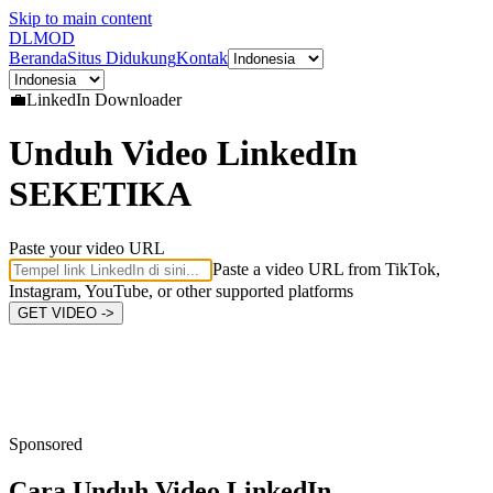
Skip to main content
DL
MOD
Beranda
Situs Didukung
Kontak
💼
LinkedIn
Downloader
Unduh Video LinkedIn
SEKETIKA
Paste your video URL
Paste a video URL from TikTok,
Instagram, YouTube, or other supported platforms
GET VIDEO ->
Sponsored
Cara Unduh
Video LinkedIn