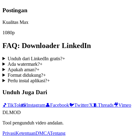
Postingan
Kualitas Max
1080p
FAQ: Downloader LinkedIn
Unduh dari LinkedIn gratis?
+
Ada watermark?
+
Apakah aman?
+
Format didukung?
+
Perlu instal aplikasi?
+
Unduh Juga Dari
🎵
TikTok
📸
Instagram
👤
Facebook
🐦
Twitter/X
🧵
Threads
🎥
Vimeo
DLMOD
Tool pengunduh video andalan.
Privasi
Ketentuan
DMCA
Tentang