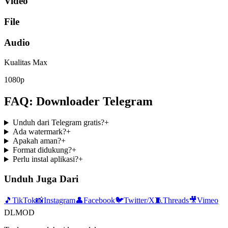
Video
File
Audio
Kualitas Max
1080p
FAQ: Downloader Telegram
Unduh dari Telegram gratis?
+
Ada watermark?
+
Apakah aman?
+
Format didukung?
+
Perlu instal aplikasi?
+
Unduh Juga Dari
🎵
TikTok
📸
Instagram
👤
Facebook
🐦
Twitter/X
🧵
Threads
🎥
Vimeo
DLMOD