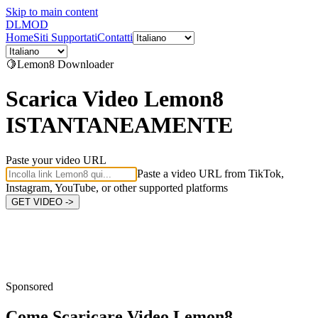
Skip to main content
DL
MOD
Home
Siti Supportati
Contatti
🍋
Lemon8
Downloader
Scarica Video Lemon8
ISTANTANEAMENTE
Paste your video URL
Paste a video URL from TikTok,
Instagram, YouTube, or other supported platforms
GET VIDEO ->
Sponsored
Come Scaricare
Video Lemon8