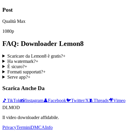
Post
Qualità Max
1080p
FAQ: Downloader Lemon8
Scaricare da Lemon8 è gratis?
+
Ha watermark?
+
È sicuro?
+
Formati supportati?
+
Serve app?
+
Scarica Anche Da
🎵
TikTok
📸
Instagram
👤
Facebook
🐦
Twitter/X
🧵
Threads
🎥
Vimeo
DLMOD
Il video downloader affidabile.
Privacy
Termini
DMCA
Info