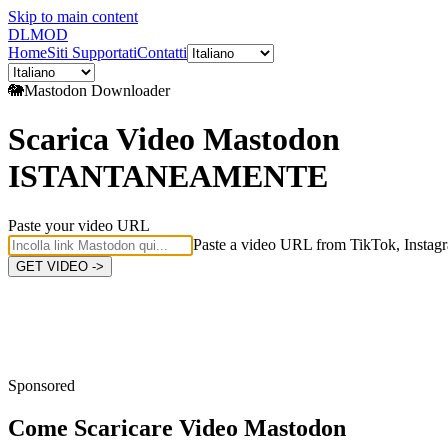
Skip to main content
DL
MOD
Home
Siti Supportati
Contatti
🐘
Mastodon
Downloader
Scarica Video Mastodon
ISTANTANEAMENTE
Paste your video URL
Paste a video URL from TikTok, Instagr
GET VIDEO ->
Sponsored
Come Scaricare
Video Mastodon