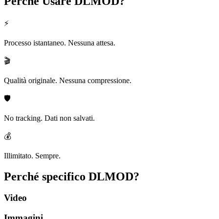
Perché Usare
DLMOD?
⚡
Processo istantaneo. Nessuna attesa.
🎬
Qualità originale. Nessuna compressione.
🛡️
No tracking. Dati non salvati.
💰
Illimitato. Sempre.
Perché specifico
DLMOD?
Video
Immagini