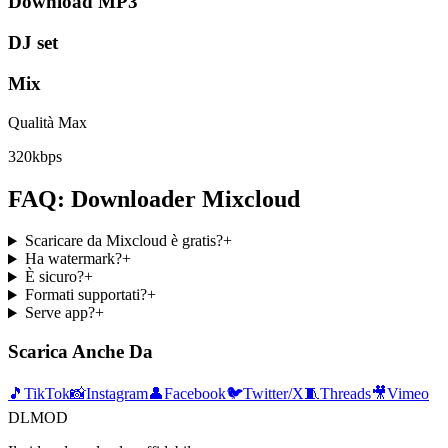
Download MP3
DJ set
Mix
Qualità Max
320kbps
FAQ: Downloader Mixcloud
Scaricare da Mixcloud è gratis?
+
Ha watermark?
+
È sicuro?
+
Formati supportati?
+
Serve app?
+
Scarica Anche Da
🎵
TikTok
📸
Instagram
👤
Facebook
🐦
Twitter/X
🧵
Threads
🎥
Vimeo
DLMOD