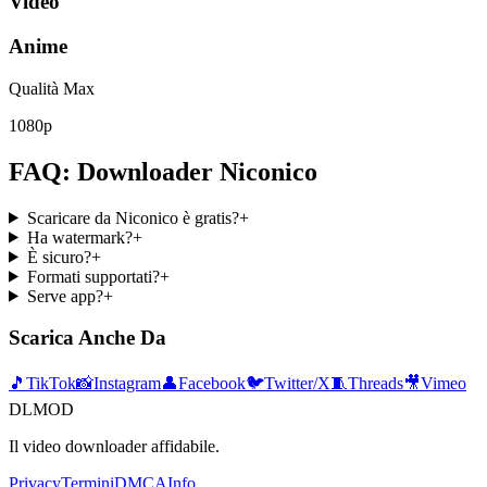
Video
Anime
Qualità Max
1080p
FAQ: Downloader Niconico
Scaricare da Niconico è gratis?
+
Ha watermark?
+
È sicuro?
+
Formati supportati?
+
Serve app?
+
Scarica Anche Da
🎵
TikTok
📸
Instagram
👤
Facebook
🐦
Twitter/X
🧵
Threads
🎥
Vimeo
DLMOD
Il video downloader affidabile.
Privacy
Termini
DMCA
Info