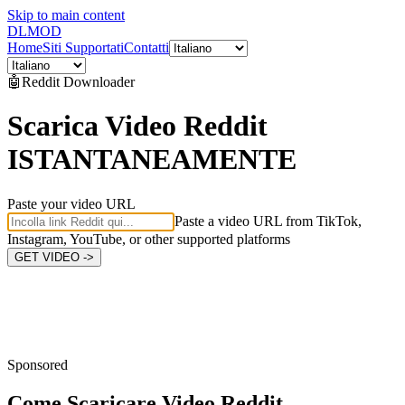
Skip to main content
DL
MOD
Home
Siti Supportati
Contatti
🤖
Reddit
Downloader
Scarica Video Reddit
ISTANTANEAMENTE
Paste your video URL
Paste a video URL from TikTok,
Instagram, YouTube, or other supported platforms
GET VIDEO ->
Sponsored
Come Scaricare
Video Reddit