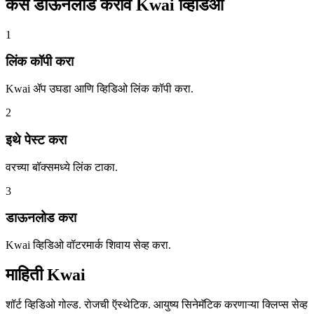
कसे डाऊनलोड करावे
Kwai व्हिडिओ
1
लिंक कॉपी करा
Kwai ॲप उघडा आणि व्हिडिओ लिंक कॉपी करा.
2
इथे पेस्ट करा
वरच्या बॉक्समध्ये लिंक टाका.
3
डाऊनलोड करा
Kwai व्हिडिओ वॉटरमार्क शिवाय सेव्ह करा.
माहिती
Kwai
शॉर्ट व्हिडिओ गोल्ड. रोजची ऍस्थेटिक. आयुष्य सिनेमॅटिक करणाऱ्या क्लिप्स सेव्ह