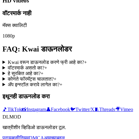
HD videos
वॉटरमार्क नाही
मॅक्स क्वालिटी
1080p
FAQ: Kwai डाऊनलोडर
Kwai वरून डाऊनलोड करणे फ्री आहे का?
+
वॉटरमार्क असतो का?
+
हे सुरक्षित आहे का?
+
कोणते फॉरमॅट्स चालतात?
+
ॲप इन्स्टॉल करावे लागेल का?
+
इथूनही डाऊनलोड करा
🎵
TikTok
📸
Instagram
👤
Facebook
🐦
Twitter/X
🧵
Threads
🎥
Vimeo
DLMOD
खात्रीशीर व्हिडिओ डाऊनलोडर टूल.
प्रायव्हसी
नियम
DMCA
आमच्याबद्दल