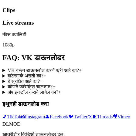
Clips
Live streams
मॅक्स क्वालिटी
1080p
FAQ: VK डाऊनलोडर
VK वरून डाऊनलोड करणे फ्री आहे का?
+
वॉटरमार्क असतो का?
+
हे सुरक्षित आहे का?
+
कोणते फॉरमॅट्स चालतात?
+
ॲप इन्स्टॉल करावे लागेल का?
+
इथूनही डाऊनलोड करा
🎵
TikTok
📸
Instagram
👤
Facebook
🐦
Twitter/X
🧵
Threads
🎥
Vimeo
DLMOD
खात्रीशीर व्हिडिओ डाऊनलोडर टूल.