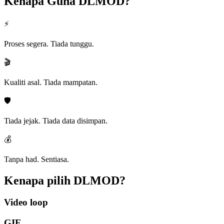
Kenapa Guna
DLMOD?
⚡
Proses segera. Tiada tunggu.
🎬
Kualiti asal. Tiada mampatan.
🛡️
Tiada jejak. Tiada data disimpan.
💰
Tanpa had. Sentiasa.
Kenapa pilih
DLMOD?
Video loop
GIF