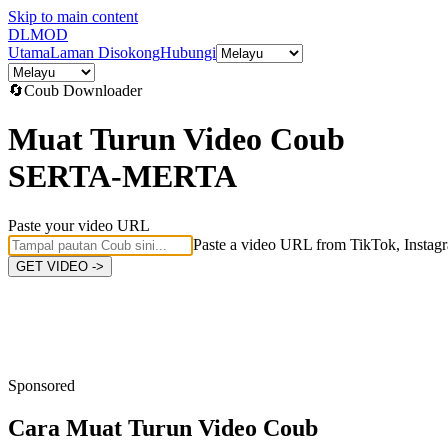
Skip to main content
DL
MOD
Utama
Laman Disokong
Hubungi
🔄
Coub
Downloader
Muat Turun Video Coub
SERTA-MERTA
Paste your video URL
Paste a video URL from TikTok, Instagr
GET VIDEO ->
Sponsored
Cara Muat Turun
Video Coub