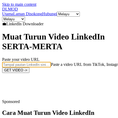
Skip to main content
DL
MOD
Utama
Laman Disokong
Hubungi
💼
LinkedIn
Downloader
Muat Turun Video LinkedIn
SERTA-MERTA
Paste your video URL
Paste a video URL from TikTok, Instagr
GET VIDEO ->
Sponsored
Cara Muat Turun
Video LinkedIn