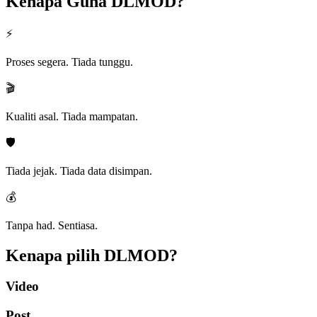
Kenapa Guna
DLMOD?
⚡
Proses segera. Tiada tunggu.
🎬
Kualiti asal. Tiada mampatan.
🛡️
Tiada jejak. Tiada data disimpan.
💰
Tanpa had. Sentiasa.
Kenapa pilih
DLMOD?
Video
Post