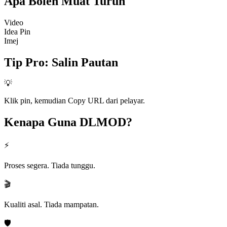
Apa Boleh
Muat Turun
Video
Idea Pin
Imej
Tip Pro
:
Salin Pautan
💡
Klik pin, kemudian Copy URL dari pelayar.
Kenapa Guna
DLMOD?
⚡
Proses segera. Tiada tunggu.
🎬
Kualiti asal. Tiada mampatan.
🛡️