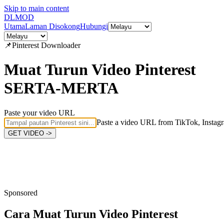
Skip to main content
DL
MOD
Utama
Laman Disokong
Hubungi
📌
Pinterest
Downloader
Muat Turun Video Pinterest
SERTA-MERTA
Paste your video URL
Paste a video URL from TikTok, Instagr
GET VIDEO ->
Sponsored
Cara Muat Turun
Video Pinterest