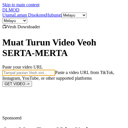
Skip to main content
DL
MOD
Utama
Laman Disokong
Hubungi
📺
Veoh
Downloader
Muat Turun Video Veoh
SERTA-MERTA
Paste your video URL
Paste a video URL from TikTok,
Instagram, YouTube, or other supported platforms
GET VIDEO ->
Sponsored