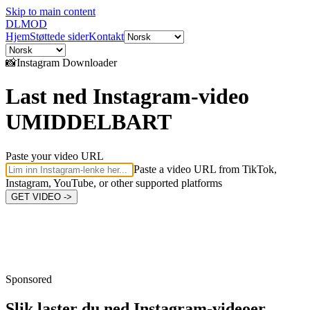
Skip to main content
DL
MOD
Hjem
Støttede sider
Kontakt
📸
Instagram
Downloader
Last ned Instagram-video
UMIDDELBART
Paste your video URL
Paste a video URL from TikTok,
Instagram, YouTube, or other supported platforms
GET VIDEO ->
Sponsored
Slik laster du ned
Instagram-videoer