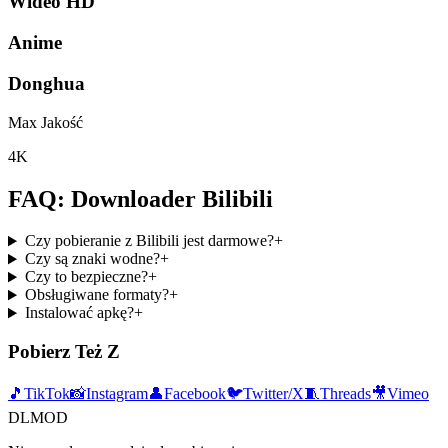
Wideo HD
Anime
Donghua
Max Jakość
4K
FAQ: Downloader Bilibili
Czy pobieranie z Bilibili jest darmowe?
+
Czy są znaki wodne?
+
Czy to bezpieczne?
+
Obsługiwane formaty?
+
Instalować apkę?
+
Pobierz Też Z
🎵
TikTok
📸
Instagram
👤
Facebook
🐦
Twitter/X
🧵
Threads
🎥
Vimeo
DLMOD