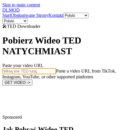
Skip to main content
DL
MOD
Start
Obsługiwane Strony
Kontakt
🎤
TED
Downloader
Pobierz Wideo TED
NATYCHMIAST
Paste your video URL
Paste a video URL from TikTok,
Instagram, YouTube, or other supported platforms
GET VIDEO ->
Sponsored
Jak Pobrać
Wideo TED