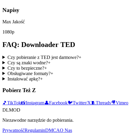
Napisy
Max Jakość
1080p
FAQ: Downloader TED
Czy pobieranie z TED jest darmowe?
+
Czy są znaki wodne?
+
Czy to bezpieczne?
+
Obsługiwane formaty?
+
Instalować apkę?
+
Pobierz Też Z
🎵
TikTok
📸
Instagram
👤
Facebook
🐦
Twitter/X
🧵
Threads
🎥
Vimeo
DLMOD
Niezawodne narzędzie do pobierania.
Prywatność
Regulamin
DMCA
O Nas