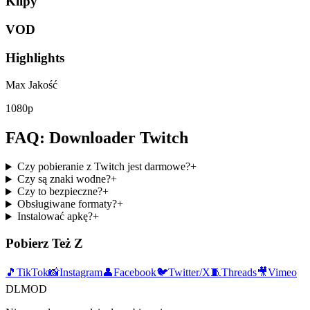
Klipy
VOD
Highlights
Max Jakość
1080p
FAQ: Downloader Twitch
Czy pobieranie z Twitch jest darmowe?
+
Czy są znaki wodne?
+
Czy to bezpieczne?
+
Obsługiwane formaty?
+
Instalować apkę?
+
Pobierz Też Z
🎵
TikTok
📸
Instagram
👤
Facebook
🐦
Twitter/X
🧵
Threads
🎥
Vimeo
DLMOD