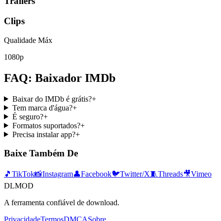
Trailers
Clips
Qualidade Máx
1080p
FAQ: Baixador IMDb
Baixar do IMDb é grátis?
+
Tem marca d'água?
+
É seguro?
+
Formatos suportados?
+
Precisa instalar app?
+
Baixe Também De
🎵
TikTok
📸
Instagram
👤
Facebook
🐦
Twitter/X
🧵
Threads
🎥
Vimeo
DLMOD
A ferramenta confiável de download.
Privacidade
Termos
DMCA
Sobre