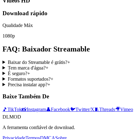
Vídeos HD
Download rápido
Qualidade Máx
1080p
FAQ: Baixador Streamable
Baixar do Streamable é grátis?
+
Tem marca d'água?
+
É seguro?
+
Formatos suportados?
+
Precisa instalar app?
+
Baixe Também De
🎵
TikTok
📸
Instagram
👤
Facebook
🐦
Twitter/X
🧵
Threads
🎥
Vimeo
DLMOD
A ferramenta confiável de download.
Privacidade
Termos
DMCA
Sobre