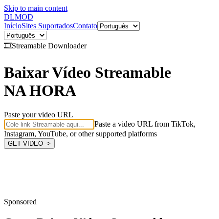
Skip to main content
DL
MOD
Início
Sites Suportados
Contato
🎞️
Streamable
Downloader
Baixar Vídeo Streamable
NA HORA
Paste your video URL
Paste a video URL from TikTok,
Instagram, YouTube, or other supported platforms
GET VIDEO ->
Sponsored