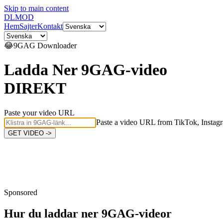
Skip to main content
DL
MOD
Hem
Sajter
Kontakt
😂
9GAG
Downloader
Ladda Ner 9GAG-video
DIREKT
Paste your video URL
Paste a video URL from TikTok, Instagr
GET VIDEO ->
Sponsored
Hur du laddar ner
9GAG-videor