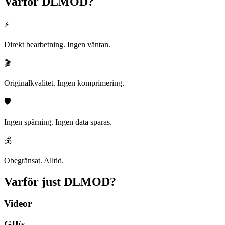
Varför
DLMOD?
⚡
Direkt bearbetning. Ingen väntan.
🎬
Originalkvalitet. Ingen komprimering.
🛡️
Ingen spårning. Ingen data sparas.
💰
Obegränsat. Alltid.
Varför just
DLMOD?
Videor
GIFs