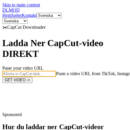
Skip to main content
DL
MOD
Hem
Sajter
Kontakt
✂️
CapCut
Downloader
Ladda Ner CapCut-video
DIREKT
Paste your video URL
Paste a video URL from TikTok, Instagr
GET VIDEO ->
Sponsored
Hur du laddar ner
CapCut-videor