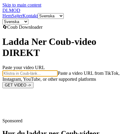
Skip to main content
DL
MOD
Hem
Sajter
Kontakt
🔄
Coub
Downloader
Ladda Ner Coub-video
DIREKT
Paste your video URL
Paste a video URL from TikTok,
Instagram, YouTube, or other supported platforms
GET VIDEO ->
Sponsored
Hur du laddar ner
Coub-videor