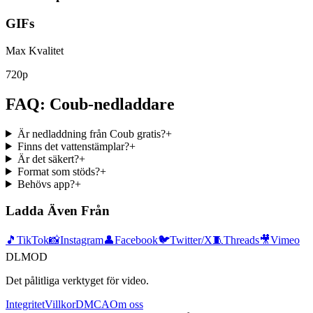
GIFs
Max Kvalitet
720p
FAQ: Coub-nedladdare
Är nedladdning från Coub gratis?
+
Finns det vattenstämplar?
+
Är det säkert?
+
Format som stöds?
+
Behövs app?
+
Ladda Även Från
🎵
TikTok
📸
Instagram
👤
Facebook
🐦
Twitter/X
🧵
Threads
🎥
Vimeo
DLMOD
Det pålitliga verktyget för video.
Integritet
Villkor
DMCA
Om oss