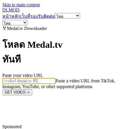
Skip to main content
DL
MOD
หน้าหลัก
เว็บที่รองรับ
ติดต่อ
🏅
Medal.tv
Downloader
โหลด Medal.tv
ทันที
Paste your video URL
Paste a video URL from TikTok,
Instagram, YouTube, or other supported platforms
GET VIDEO ->
Sponsored