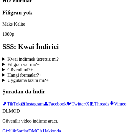
HD videolar
Filigran yok
Maks Kalite
1080p
SSS: Kwai İndirici
Kwai indirmek ücretsiz mi?
+
Filigran var mı?
+
Güvenli mi?
+
Hangi formatlar?
+
Uygulama lazım mı?
+
Şuradan da İndir
🎵
TikTok
📸
Instagram
👤
Facebook
🐦
Twitter/X
🧵
Threads
🎥
Vimeo
DLMOD
Güvenilir video indirme aracı.
Gizlilik
Şartlar
DMCA
Hakkında