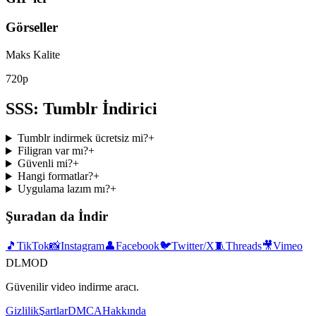
Görseller
Maks Kalite
720p
SSS: Tumblr İndirici
Tumblr indirmek ücretsiz mi?
+
Filigran var mı?
+
Güvenli mi?
+
Hangi formatlar?
+
Uygulama lazım mı?
+
Şuradan da İndir
🎵
TikTok
📸
Instagram
👤
Facebook
🐦
Twitter/X
🧵
Threads
🎥
Vimeo
DLMOD
Güvenilir video indirme aracı.
Gizlilik
Şartlar
DMCA
Hakkında