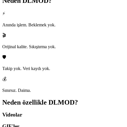
Neden
DLMOD?
⚡
Anında işlem. Beklemek yok.
🎬
Orijinal kalite. Sıkıştırma yok.
🛡️
Takip yok. Veri kaydı yok.
💰
Sınırsız. Daima.
Neden özellikle
DLMOD?
Videolar
GIF'ler