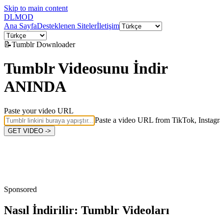
Skip to main content
DL
MOD
Ana Sayfa
Desteklenen Siteler
İletişim
📝
Tumblr
Downloader
Tumblr Videosunu İndir
ANINDA
Paste your video URL
Paste a video URL from TikTok, Instagr
GET VIDEO ->
Sponsored
Nasıl İndirilir:
Tumblr Videoları