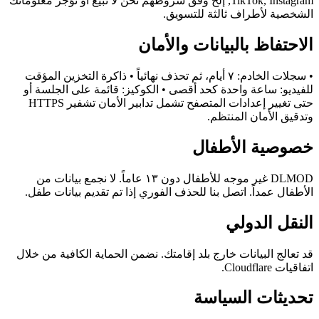
TikTok, Instagram, إلخ وفق شروطهم نحن لا نبيع أو نؤجر معلوماتك
الشخصية لأطراف ثالثة للتسويق.
الاحتفاظ بالبيانات والأمان
• سجلات الخادم: ٧ أيام، ثم تحذف نهائياً • ذاكرة التخزين المؤقت
للفيديو: ساعة واحدة كحد أقصى • الكوكيز: قائمة على الجلسة أو
حتى تغيير إعدادات المتصفح تشمل تدابير الأمان تشفير HTTPS
وتدقيق الأمان المنتظم.
خصوصية الأطفال
DLMOD غير موجه للأطفال دون ١٣ عاماً. لا نجمع بيانات من
الأطفال عمداً. اتصل بنا للحذف الفوري إذا تم تقديم بيانات طفل.
النقل الدولي
قد تعالج البيانات خارج بلد إقامتك. نضمن الحماية الكافية من خلال
اتفاقيات Cloudflare.
تحديثات السياسة