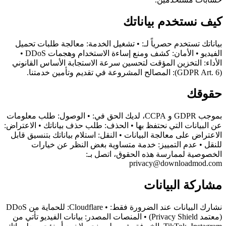
كيف نستخدم بياناتك
بياناتك تستخدم حصرياً لـ: • تشغيل الخدمة: معالجة طلبات تحميل
الفيديو • الأمان: كشف ومنع إساءة الاستخدام وهجمات DDoS •
الأداء: التخزين المؤقت لتحسين سرعة الاستجابة الأساس القانوني
(GDPR Art. 6): المصالح المشروعة في تقديم وتأمين خدمتنا.
حقوقك
بموجب GDPR و CCPA، لديك الحق في: • الوصول: طلب معلومات
عن البيانات التي نحتفظ بها • الحذف: طلب حذف بياناتك • الاعتراض:
الاعتراض على معالجة البيانات • النقل: استلام بياناتك بتنسيق قابل
للنقل • عدم التمييز: خدمة متساوية بغض النظر عن خيارات
الخصوصية لممارسة هذه الحقوق، اتصل بـ:
privacy@downloadmod.com
مشاركة البيانات
نشارك البيانات عند الضرورة فقط: • Cloudflare: للحماية من DDoS
(معتمد Privacy Shield) • المنصات المصدر: بيانات الفيديو تأتي من