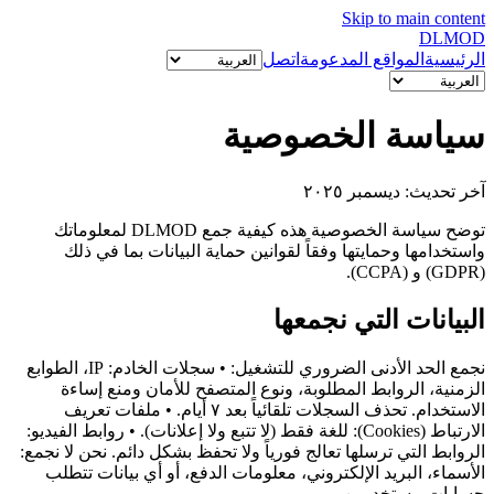
Skip to main content
DL
MOD
الرئيسية
المواقع المدعومة
اتصل
سياسة الخصوصية
آخر تحديث: ديسمبر ٢٠٢٥
توضح سياسة الخصوصية هذه كيفية جمع DLMOD لمعلوماتك
واستخدامها وحمايتها وفقاً لقوانين حماية البيانات بما في ذلك
(GDPR) و (CCPA).
البيانات التي نجمعها
نجمع الحد الأدنى الضروري للتشغيل: • سجلات الخادم: IP، الطوابع
الزمنية، الروابط المطلوبة، ونوع المتصفح للأمان ومنع إساءة
الاستخدام. تحذف السجلات تلقائياً بعد ٧ أيام. • ملفات تعريف
الارتباط (Cookies): للغة فقط (لا تتبع ولا إعلانات). • روابط الفيديو:
الروابط التي ترسلها تعالج فورياً ولا تحفظ بشكل دائم. نحن لا نجمع:
الأسماء، البريد الإلكتروني، معلومات الدفع، أو أي بيانات تتطلب
حسابات مستخدمين.