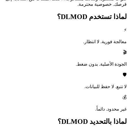
قرصك. خصوصية محترمة.
لماذا تستخدم
DLMOD؟
⚡
معالجة فورية. لا انتظار.
🎬
الجودة الأصلية. بدون ضغط.
🛡️
لا تتبع. لا حفظ للبيانات.
💰
غير محدود. دائماً.
لماذا بالتحديد
DLMOD؟