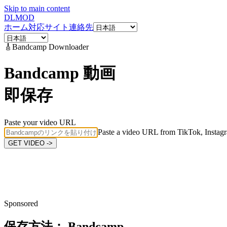
Skip to main content
DL
MOD
ホーム
対応サイト
連絡先
🎸
Bandcamp
Downloader
Bandcamp 動画
即保存
Paste your video URL
Paste a video URL from TikTok, Instagr
GET VIDEO ->
Sponsored
保存方法：
Bandcamp