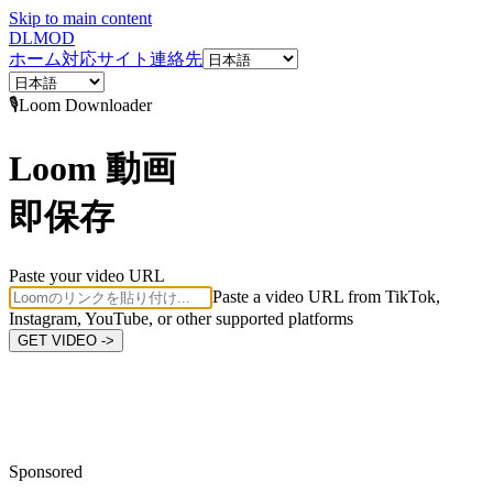
Skip to main content
DL
MOD
ホーム
対応サイト
連絡先
🎙️
Loom
Downloader
Loom 動画
即保存
Paste your video URL
Paste a video URL from TikTok,
Instagram, YouTube, or other supported platforms
GET VIDEO ->
Sponsored