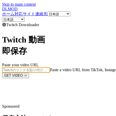
Skip to main content
DL
MOD
ホーム
対応サイト
連絡先
🟣
Twitch
Downloader
Twitch 動画
即保存
Paste your video URL
Paste a video URL from TikTok, Instagr
GET VIDEO ->
Sponsored