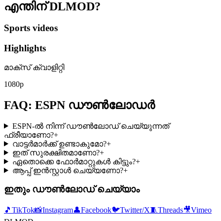
എന്തിന്
DLMOD?
Sports videos
Highlights
മാക്സ് ക്വാളിറ്റി
1080p
FAQ: ESPN ഡൗൺലോഡർ
ESPN-ൽ നിന്ന് ഡൗൺലോഡ് ചെയ്യുന്നത്
ഫ്രീയാണോ?
+
വാട്ടർമാർക്ക് ഉണ്ടാകുമോ?
+
ഇത് സുരക്ഷിതമാണോ?
+
ഏതൊക്കെ ഫോർമാറ്റുകൾ കിട്ടും?
+
ആപ്പ് ഇൻസ്റ്റാൾ ചെയ്യണോ?
+
ഇതും ഡൗൺലോഡ് ചെയ്യാം
🎵
TikTok
📸
Instagram
👤
Facebook
🐦
Twitter/X
🧵
Threads
🎥
Vimeo