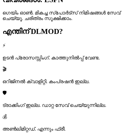
ഗെയിം ഓൺ. മികച്ച സ്പോർട്സ് നിമിഷങ്ങൾ സേവ്
ചെയ്യൂ. ചരിത്രം സൂക്ഷിക്കാം.
എന്തിന്
DLMOD?
⚡
ഉടൻ പ്രോസസ്സിംഗ്. കാത്തുനിൽപ്പ് വേണ്ട.
🎬
ഒറിജിനൽ ക്വാളിറ്റി. കംപ്രഷൻ ഇല്ല.
🛡️
ട്രാക്കിംഗ് ഇല്ല. ഡാറ്റ സേവ് ചെയ്യുന്നില്ല.
💰
അൺലിമിറ്റഡ്. എന്നും ഫ്രീ.