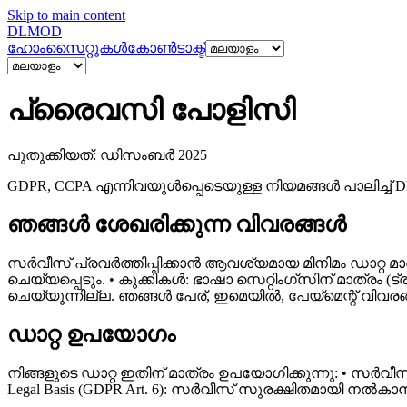
Skip to main content
DL
MOD
ഹോം
സൈറ്റുകൾ
കോൺടാക്ട്
പ്രൈവസി പോളിസി
പുതുക്കിയത്: ഡിസംബർ 2025
GDPR, CCPA എന്നിവയുൾപ്പെടെയുള്ള നിയമങ്ങൾ പാലിച്ച് 
ഞങ്ങൾ ശേഖരിക്കുന്ന വിവരങ്ങൾ
സർവീസ് പ്രവർത്തിപ്പിക്കാൻ ആവശ്യമായ മിനിമം ഡാറ്റ മാ
ചെയ്യപ്പെടും. • കുക്കികൾ: ഭാഷാ സെറ്റിംഗ്സിന് മാത്രം 
ചെയ്യുന്നില്ല. ഞങ്ങൾ പേര്, ഇമെയിൽ, പേയ്‌മെന്റ് വിവരങ
ഡാറ്റ ഉപയോഗം
നിങ്ങളുടെ ഡാറ്റ ഇതിന് മാത്രം ഉപയോഗിക്കുന്നു: 
Legal Basis (GDPR Art. 6): സർവീസ് സുരക്ഷിതമായി നൽകാ