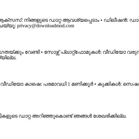
ക്സസ്: നിങ്ങളുടെ ഡാറ്റ ആവശ്യപ്പെടാം • ഡിലീഷൻ: ഡാറ്റ
െയ്യൂ:
privacy@downloadmod.com
േഗതയ്ക്കും വേണ്ടി • സോഴ്സ് പ്ലാറ്റ്‌ഫോമുകൾ: വീഡിയോ വരു
യില്ല.
• വീഡിയോ കാഷെ: പരമാവധി 1 മണിക്കൂർ • കുക്കികൾ: സെ
ട്ടികളുടെ ഡാറ്റ അറിഞ്ഞുകൊണ്ട് ഞങ്ങൾ ശേഖരിക്കില്ല.