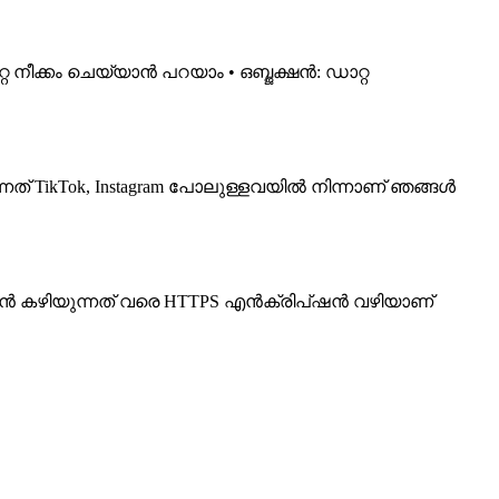
 നീക്കം ചെയ്യാൻ പറയാം • ഒബ്ജക്ഷൻ: ഡാറ്റ
ന്നത് TikTok, Instagram പോലുള്ളവയിൽ നിന്നാണ് ഞങ്ങൾ
ഷൻ കഴിയുന്നത് വരെ HTTPS എൻക്രിപ്ഷൻ വഴിയാണ്