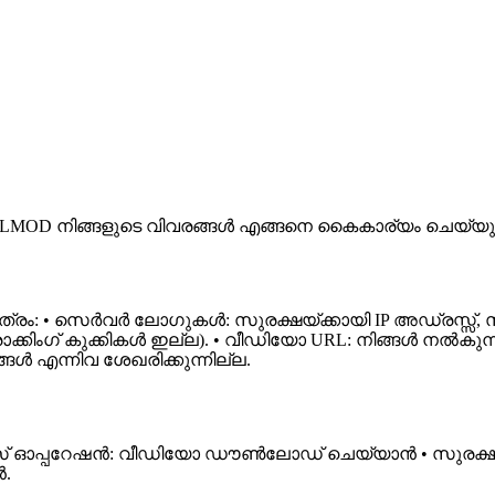
DLMOD നിങ്ങളുടെ വിവരങ്ങൾ എങ്ങനെ കൈകാര്യം ചെയ്യുന്നു
ത്രം: • സെർവർ ലോഗുകൾ: സുരക്ഷയ്ക്കായി IP അഡ്രസ്സ്, സ
(ട്രാക്കിംഗ് കുക്കികൾ ഇല്ല). • വീഡിയോ URL: നിങ്ങൾ നൽകു
്ങൾ എന്നിവ ശേഖരിക്കുന്നില്ല.
• സർവീസ് ഓപ്പറേഷൻ: വീഡിയോ ഡൗൺലോഡ് ചെയ്യാൻ • സുര
ൻ.