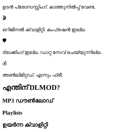
ഉടൻ പ്രോസസ്സിംഗ്. കാത്തുനിൽപ്പ് വേണ്ട.
🎬
ഒറിജിനൽ ക്വാളിറ്റി. കംപ്രഷൻ ഇല്ല.
🛡️
ട്രാക്കിംഗ് ഇല്ല. ഡാറ്റ സേവ് ചെയ്യുന്നില്ല.
💰
അൺലിമിറ്റഡ്. എന്നും ഫ്രീ.
എന്തിന്
DLMOD?
MP3 ഡൗൺലോഡ്
Playlists
ഉയർന്ന ക്വാളിറ്റി