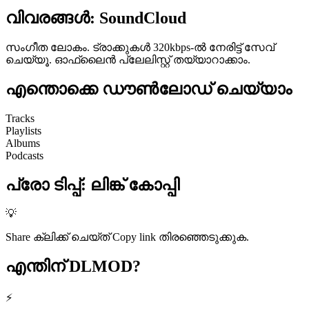
വിവരങ്ങൾ:
SoundCloud
സംഗീത ലോകം. ട്രാക്കുകൾ 320kbps-ൽ നേരിട്ട് സേവ്
ചെയ്യൂ. ഓഫ്‌ലൈൻ പ്ലേലിസ്റ്റ് തയ്യാറാക്കാം.
എന്തൊക്കെ
ഡൗൺലോഡ് ചെയ്യാം
Tracks
Playlists
Albums
Podcasts
പ്രോ ടിപ്പ്
:
ലിങ്ക് കോപ്പി
💡
Share ക്ലിക്ക് ചെയ്ത് Copy link തിരഞ്ഞെടുക്കുക.
എന്തിന്
DLMOD?
⚡