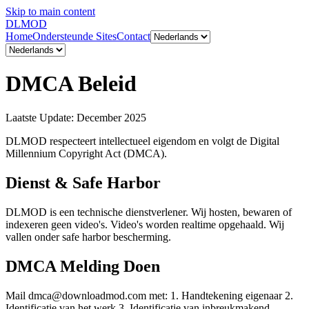
Skip to main content
DL
MOD
Home
Ondersteunde Sites
Contact
DMCA Beleid
Laatste Update: December 2025
DLMOD respecteert intellectueel eigendom en volgt de Digital
Millennium Copyright Act (DMCA).
Dienst & Safe Harbor
DLMOD is een technische dienstverlener. Wij hosten, bewaren of
indexeren geen video's. Video's worden realtime opgehaald. Wij
vallen onder safe harbor bescherming.
DMCA Melding Doen
Mail
dmca@downloadmod.com
met: 1. Handtekening eigenaar 2.
Identificatie van het werk 3. Identificatie van inbreukmakend