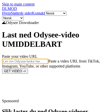
Skip to main content
DL
MOD
Hjem
Støttede sider
Kontakt
🌊
Odysee
Downloader
Last ned Odysee-video
UMIDDELBART
Paste your video URL
Paste a video URL from TikTok,
Instagram, YouTube, or other supported platforms
GET VIDEO ->
Sponsored
Slik laster du ned
Odysee-videoer