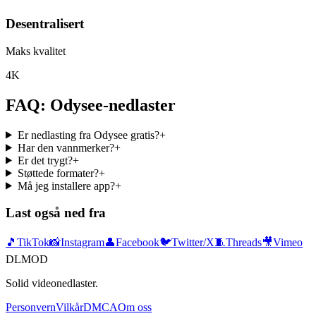
Desentralisert
Maks kvalitet
4K
FAQ: Odysee-nedlaster
Er nedlasting fra Odysee gratis?
+
Har den vannmerker?
+
Er det trygt?
+
Støttede formater?
+
Må jeg installere app?
+
Last også ned fra
🎵
TikTok
📸
Instagram
👤
Facebook
🐦
Twitter/X
🧵
Threads
🎥
Vimeo
DLMOD
Solid videonedlaster.
Personvern
Vilkår
DMCA
Om oss