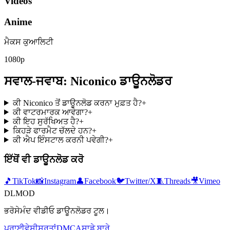
Videos
Anime
ਮੈਕਸ ਕੁਆਲਿਟੀ
1080p
ਸਵਾਲ-ਜਵਾਬ: Niconico ਡਾਊਨਲੋਡਰ
ਕੀ Niconico ਤੋਂ ਡਾਊਨਲੋਡ ਕਰਨਾ ਮੁਫ਼ਤ ਹੈ?
+
ਕੀ ਵਾਟਰਮਾਰਕ ਆਵੇਗਾ?
+
ਕੀ ਇਹ ਸੁਰੱਖਿਅਤ ਹੈ?
+
ਕਿਹੜੇ ਫਾਰਮੈਟ ਚੱਲਦੇ ਹਨ?
+
ਕੀ ਐਪ ਇੰਸਟਾਲ ਕਰਨੀ ਪਵੇਗੀ?
+
ਇੱਥੋਂ ਵੀ ਡਾਊਨਲੋਡ ਕਰੋ
🎵
TikTok
📸
Instagram
👤
Facebook
🐦
Twitter/X
🧵
Threads
🎥
Vimeo
DLMOD
ਭਰੋਸੇਮੰਦ ਵੀਡੀਓ ਡਾਊਨਲੋਡਰ ਟੂਲ।
ਪ੍ਰਾਈਵੇਸੀ
ਸ਼ਰਤਾਂ
DMCA
ਸਾਡੇ ਬਾਰੇ