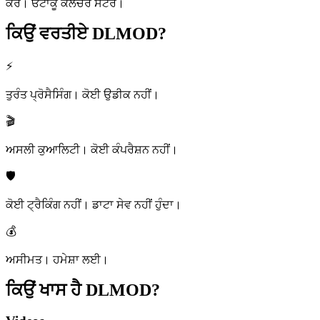
ਕਰੋ। ਓਟਾਕੂ ਕਲਚਰ ਸਟੋਰ।
ਕਿਉਂ ਵਰਤੀਏ
DLMOD?
⚡
ਤੁਰੰਤ ਪ੍ਰੋਸੈਸਿੰਗ। ਕੋਈ ਉਡੀਕ ਨਹੀਂ।
🎬
ਅਸਲੀ ਕੁਆਲਿਟੀ। ਕੋਈ ਕੰਪਰੈਸ਼ਨ ਨਹੀਂ।
🛡️
ਕੋਈ ਟ੍ਰੈਕਿੰਗ ਨਹੀਂ। ਡਾਟਾ ਸੇਵ ਨਹੀਂ ਹੁੰਦਾ।
💰
ਅਸੀਮਤ। ਹਮੇਸ਼ਾ ਲਈ।
ਕਿਉਂ ਖਾਸ ਹੈ
DLMOD?