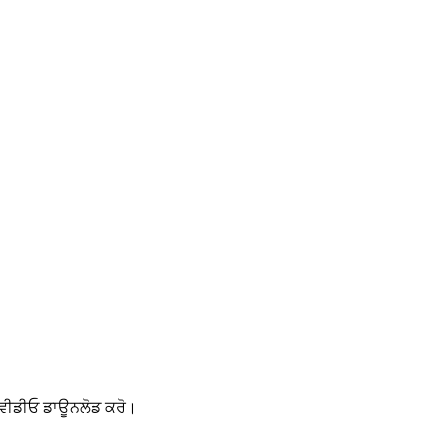
 ਵੀਡੀਓ ਡਾਊਨਲੋਡ ਕਰੋ।