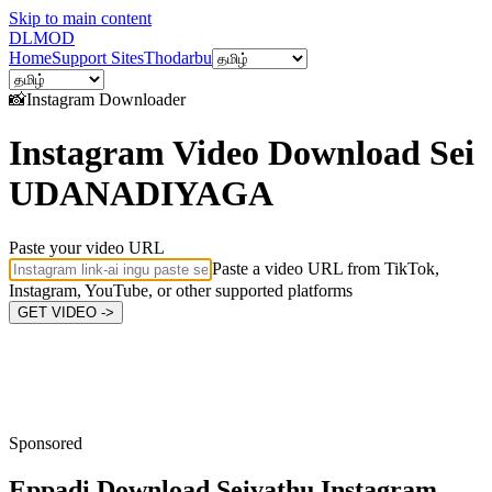
Skip to main content
DL
MOD
Home
Support Sites
Thodarbu
📸
Instagram
Downloader
Instagram Video Download Sei
UDANADIYAGA
Paste your video URL
Paste a video URL from TikTok,
Instagram, YouTube, or other supported platforms
GET VIDEO ->
Sponsored
Eppadi Download Seivathu
Instagram