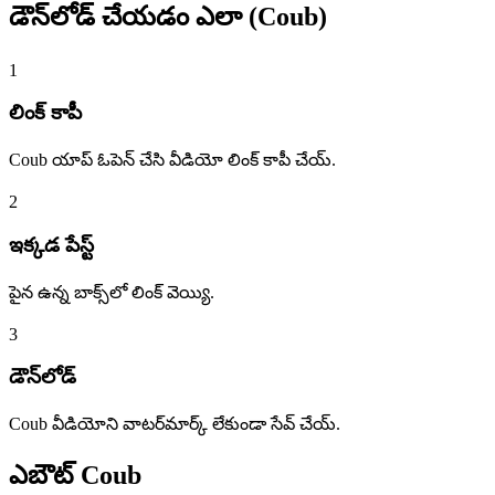
డౌన్‌లోడ్ చేయడం
ఎలా (Coub)
1
లింక్ కాపీ
Coub యాప్ ఓపెన్ చేసి వీడియో లింక్ కాపీ చేయ్.
2
ఇక్కడ పేస్ట్
పైన ఉన్న బాక్స్‌లో లింక్ వెయ్యి.
3
డౌన్‌లోడ్
Coub వీడియోని వాటర్‌మార్క్ లేకుండా సేవ్ చేయ్.
ఎబౌట్
Coub