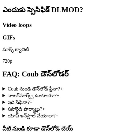
ఎందుకు స్పెసిఫిక్
DLMOD?
Video loops
GIFs
మాక్స్ క్వాలిటీ
720p
FAQ: Coub డౌన్‌లోడర్
Coub నుండి డౌన్‌లోడ్ ఫ్రీనా?
+
వాటర్‌మార్క్స్ ఉంటాయా?
+
ఇది సేఫేనా?
+
సపోర్టెడ్ ఫార్మాట్లు?
+
యాప్ ఇన్‌స్టాల్ చేయాలా?
+
వీటి నుండి కూడా డౌన్‌లోడ్ చేయ్