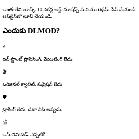
అంతులేని లూప్స్. 10-సెకన్ల ఆర్ట్. మాషప్స్ మరియు రిథమ్ సేవ్ చేయండి.
ఆఫ్‌లైన్‌లో లూప్ చేయండి.
ఎందుకు
DLMOD?
⚡
ఇన్-స్టాంట్ ప్రాసెసింగ్. వెయిటింగ్ లేదు.
🎬
ఒరిజినల్ క్వాలిటీ. కంప్రెషన్ లేదు.
🛡️
ట్రాకింగ్ లేదు. డేటా సేవ్ అవ్వదు.
💰
అన్-లిమిటెడ్. ఎప్పటికీ.